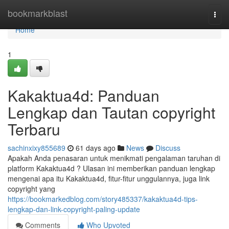
Home
bookmarkblast
Togg
navi
Home
1
Kakaktua4d: Panduan
Lengkap dan Tautan copyright
Terbaru
sachinxixy855689
61 days ago
News
Discuss
Apakah Anda penasaran untuk menikmati pengalaman taruhan di
platform Kakaktua4d ? Ulasan ini memberikan panduan lengkap
mengenai apa itu Kakaktua4d, fitur-fitur unggulannya, juga link
copyright yang
https://bookmarkedblog.com/story485337/kakaktua4d-tips-
lengkap-dan-link-copyright-paling-update
Comments
Who Upvoted