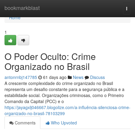
Home
bookmarkblast
Togg
navi
Home
1
O Poder Oculto: Crime
Organizado no Brasil
antonrnbj147785
61 days ago
News
Discuss
A crescente complexidade do crime organizado no Brasil
representa um desafio constante para a segurança pública e a
estabilidade social. Organizações criminosas, como o Primeiro
Comando da Capital (PCC) e o
https://jayagxlj046667.blogolize.com/a-influência-silenciosa-crime-
organizado-no-brasil-78103299
Comments
Who Upvoted