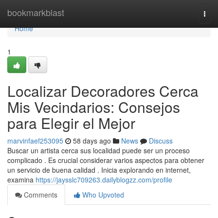
Home
bookmarkblast
Togg
navi
Home
1
Localizar Decoradores Cerca
Mis Vecindarios: Consejos
para Elegir el Mejor
marvinfaef253095
58 days ago
News
Discuss
Buscar un artista cerca sus localidad puede ser un proceso
complicado . Es crucial considerar varios aspectos para obtener
un servicio de buena calidad . Inicia explorando en internet,
examina
https://jaysslc709263.dailyblogzz.com/profile
Comments
Who Upvoted