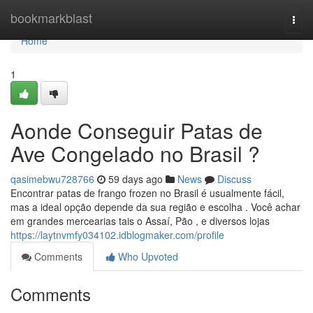
Home
bookmarkblast
Togg
navi
Home
1
Aonde Conseguir Patas de
Ave Congelado no Brasil ?
qasimebwu728766
59 days ago
News
Discuss
Encontrar patas de frango frozen no Brasil é usualmente fácil,
mas a ideal opção depende da sua região e escolha . Você achar
em grandes mercearias tais o Assaí, Pão , e diversos lojas
https://laytnvmfy034102.idblogmaker.com/profile
Comments
Who Upvoted
Comments