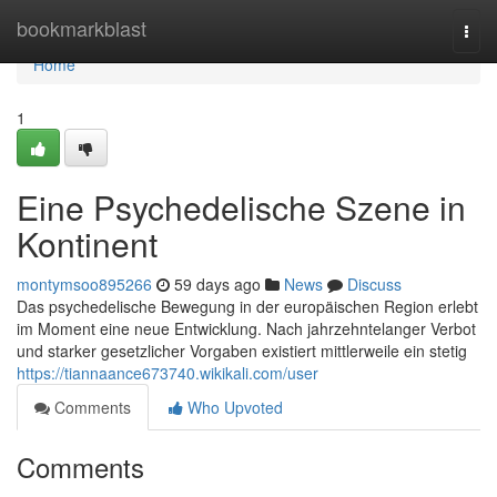
Home
bookmarkblast
Togg
navi
Home
1
Eine Psychedelische Szene in
Kontinent
montymsoo895266
59 days ago
News
Discuss
Das psychedelische Bewegung in der europäischen Region erlebt
im Moment eine neue Entwicklung. Nach jahrzehntelanger Verbot
und starker gesetzlicher Vorgaben existiert mittlerweile ein stetig
https://tiannaance673740.wikikali.com/user
Comments
Who Upvoted
Comments