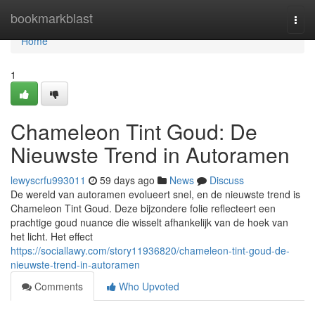
Home
bookmarkblast
Togg
navi
Home
1
Chameleon Tint Goud: De
Nieuwste Trend in Autoramen
lewyscrfu993011
59 days ago
News
Discuss
De wereld van autoramen evolueert snel, en de nieuwste trend is
Chameleon Tint Goud. Deze bijzondere folie reflecteert een
prachtige goud nuance die wisselt afhankelijk van de hoek van
het licht. Het effect
https://sociallawy.com/story11936820/chameleon-tint-goud-de-
nieuwste-trend-in-autoramen
Comments
Who Upvoted