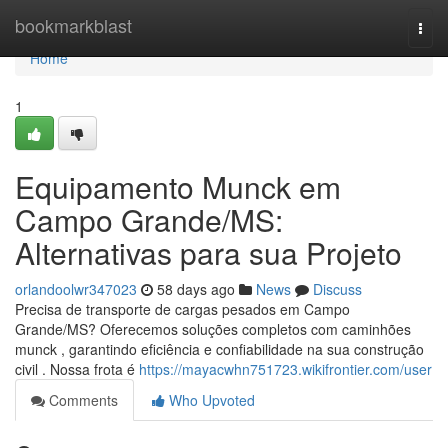
Home
bookmarkblast
Togg
navi
Home
1
Equipamento Munck em
Campo Grande/MS:
Alternativas para sua Projeto
orlandoolwr347023
58 days ago
News
Discuss
Precisa de transporte de cargas pesados em Campo
Grande/MS? Oferecemos soluções completos com caminhões
munck , garantindo eficiência e confiabilidade na sua construção
civil . Nossa frota é
https://mayacwhn751723.wikifrontier.com/user
Comments
Who Upvoted