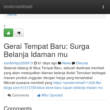
Home
bookmarkblast
Togg
navi
Home
1
Gerai Tempat Baru: Surga
Belanja Idaman mu
xanderfqoy359913
61 days ago
News
Discuss
Selamat datang di Situs Tempat Baru, sebuah destinasi membeli
yang akan mewujudkan idaman belanja Anda! Temukan berbagai
macam produk unggulan dengan harga yang bersahabat .
Nikmati suasana membeli yang
https://xandernehw511439.like-
blogs.com/41513783/situs-store-baru-tujuan-belanja-impian-mu
Comments
Who Upvoted
Comments