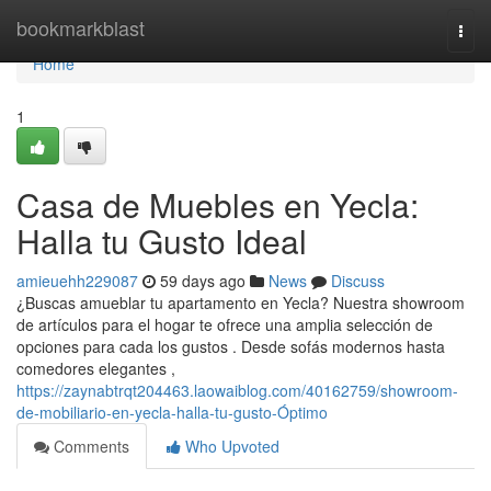
Home
bookmarkblast
Togg
navi
Home
1
Casa de Muebles en Yecla:
Halla tu Gusto Ideal
amieuehh229087
59 days ago
News
Discuss
¿Buscas amueblar tu apartamento en Yecla? Nuestra showroom
de artículos para el hogar te ofrece una amplia selección de
opciones para cada los gustos . Desde sofás modernos hasta
comedores elegantes ,
https://zaynabtrqt204463.laowaiblog.com/40162759/showroom-
de-mobiliario-en-yecla-halla-tu-gusto-Óptimo
Comments
Who Upvoted