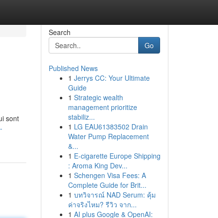
Search
Go
Published News
1
Jerrys CC: Your Ultimate
Guide
1
Strategic wealth
management prioritize
stabiliz...
ui sont
1
LG EAU61383502 Drain
-
Water Pump Replacement
&...
1
E-cigarette Europe Shipping
: Aroma King Dev...
1
Schengen Visa Fees: A
Complete Guide for Brit...
1
บทวิจารณ์ NAD Serum: คุ้ม
ค่าจริงไหม? รีวิว จาก...
1
AI plus Google & OpenAI: