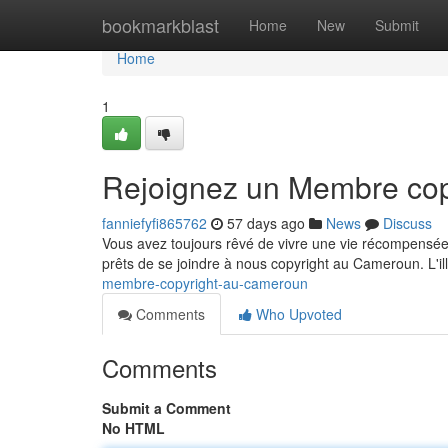
Home
bookmarkblast
Home
New
Submit
Home
1
Rejoignez un Membre co
fanniefyfi865762
57 days ago
News
Discuss
Vous avez toujours rêvé de vivre une vie récompensée 
prêts de se joindre à nous copyright au Cameroun. L'il
membre-copyright-au-cameroun
Comments
Who Upvoted
Comments
Submit a Comment
No HTML