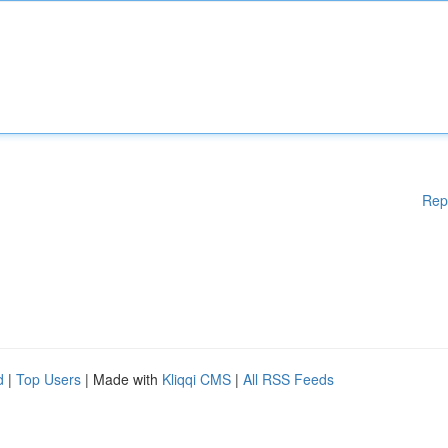
Rep
d
|
Top Users
| Made with
Kliqqi CMS
|
All RSS Feeds