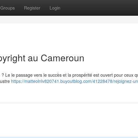
Groups
Register
Login
pyright au Cameroun
? Le le passage vers le succès et la prospérité est ouvert pour ceux q
lustre
https://matteolnlv820741.buyoutblog.com/41228478/rejoignez-un