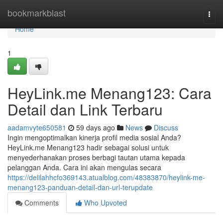
Home
bookmarkblast
Togg
navi
Home
1
HeyLink.me Menang123: Cara
Detail dan Link Terbaru
aadamvyte650581
59 days ago
News
Discuss
Ingin mengoptimalkan kinerja profil media sosial Anda?
HeyLink.me Menang123 hadir sebagai solusi untuk
menyederhanakan proses berbagi tautan utama kepada
pelanggan Anda. Cara ini akan mengulas secara
https://delilahhcfo369143.atualblog.com/48383870/heylink-me-
menang123-panduan-detail-dan-url-terupdate
Comments
Who Upvoted