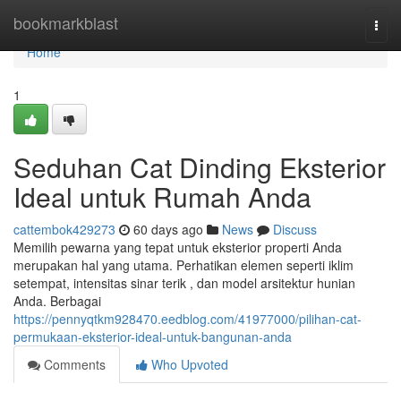
Home
bookmarkblast
Togg
navi
Home
1
Seduhan Cat Dinding Eksterior
Ideal untuk Rumah Anda
cattembok429273
60 days ago
News
Discuss
Memilih pewarna yang tepat untuk eksterior properti Anda
merupakan hal yang utama. Perhatikan elemen seperti iklim
setempat, intensitas sinar terik , dan model arsitektur hunian
Anda. Berbagai
https://pennyqtkm928470.eedblog.com/41977000/pilihan-cat-
permukaan-eksterior-ideal-untuk-bangunan-anda
Comments
Who Upvoted