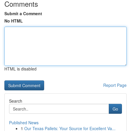
Comments
Submit a Comment
No HTML
HTML is disabled
Report Page
Search
Go
Published News
1
Our Texas Pallets: Your Source for Excellent Va...