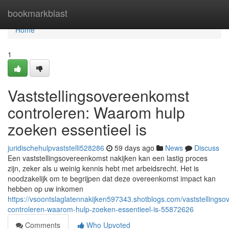
Home
bookmarkblast
Home
1
Vaststellingsovereenkomst
controleren: Waarom hulp
zoeken essentieel is
juridischehulpvaststelli528286
59 days ago
News
Discuss
Een vaststellingsovereenkomst nakijken kan een lastig proces
zijn, zeker als u weinig kennis hebt met arbeidsrecht. Het is
noodzakelijk om te begrijpen dat deze overeenkomst impact kan
hebben op uw inkomen
https://vsoontslaglatennakijken597343.shotblogs.com/vaststellings
controleren-waarom-hulp-zoeken-essentieel-is-55872626
Comments
Who Upvoted