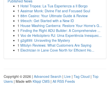
Published News
1
Hotel Tropea: La Tua Esperienza a Il Borgo
1
Aasimar Monk: Divine Fist and Focused Soul
1
88m Casino: Your Ultimate Guide & Review
1
99exch: Get Started with a New ID
1
House Washing Canberra: Restore Your Home's G...
1
Finding the Right ADU Builder: A Comprehensive ...
1
Voo de Helicóptero RJ: Uma Experiência Inesquec...
1
g2g899: Unraveling the Mystery
1
Mitolyn Reviews: What Customers Are Saying
1
Electrician in Lane Cove North for Efficient Ho...
Copyright © 2026 |
Advanced Search
|
Live
|
Tag Cloud
|
Top
Users
| Made with
Kliqqi CMS
|
All RSS Feeds