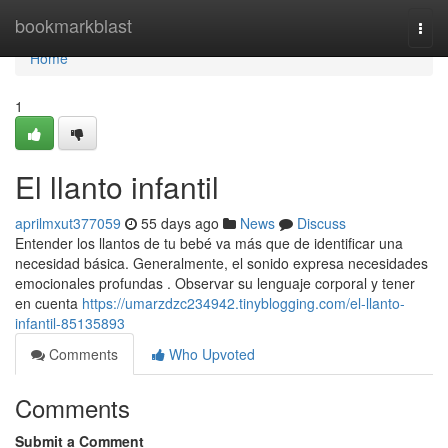
Home
bookmarkblast
Togg
navi
Home
1
El llanto infantil
aprilmxut377059
55 days ago
News
Discuss
Entender los llantos de tu bebé va más que de identificar una
necesidad básica. Generalmente, el sonido expresa necesidades
emocionales profundas . Observar su lenguaje corporal y tener
en cuenta
https://umarzdzc234942.tinyblogging.com/el-llanto-
infantil-85135893
Comments
Who Upvoted
Comments
Submit a Comment