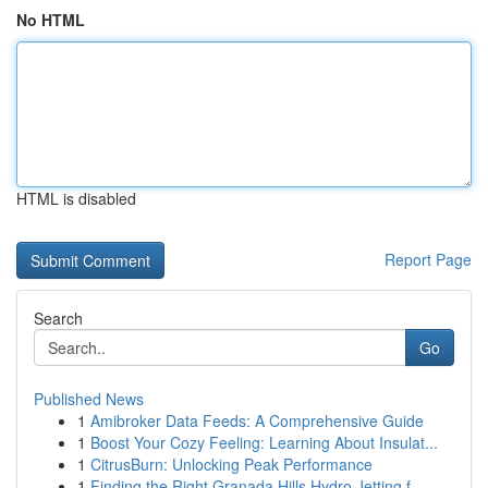
No HTML
HTML is disabled
Report Page
Search
Go
Published News
1
Amibroker Data Feeds: A Comprehensive Guide
1
Boost Your Cozy Feeling: Learning About Insulat...
1
CitrusBurn: Unlocking Peak Performance
1
Finding the Right Granada Hills Hydro Jetting f...