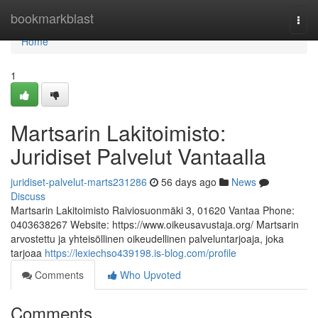
Home
bookmarkblast
Togg
navi
Home
1
Martsarin Lakitoimisto:
Juridiset Palvelut Vantaalla
juridiset-palvelut-marts231286
56 days ago
News
Discuss
Martsarin Lakitoimisto Raiviosuonmäki 3, 01620 Vantaa Phone:
0403638267 Website: https://www.oikeusavustaja.org/ Martsarin
arvostettu ja yhteisöllinen oikeudellinen palveluntarjoaja, joka
tarjoaa
https://lexiechso439198.is-blog.com/profile
Comments
Who Upvoted
Comments