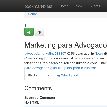
Home
bookmarkblast
Home
New
Submit
Home
1
Marketing para Advogado
advocaciamarketing981307
56 days ago
News
O marketing jurídico é essencial para alcançar novos
fortalecer a reputação do seu consultório e conquistar
para-advogados-guia-completo-para-o-sucesso
Comments
Who Upvoted
Comments
Submit a Comment
No HTML