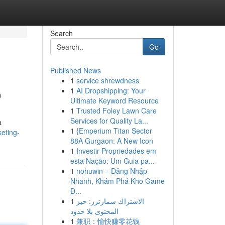
Search
Go
Published News
1
service shrewdness
o
1
AI Dropshipping: Your
Ultimate Keyword Resource
1
Trusted Foley Lawn Care
Services for Quality La...
a
1
{Emperium Titan Sector
eting-
88A Gurgaon: A New Icon
1
Investir Propriedades em
esta Nação: Um Guia pa...
1
nohuwin – Đăng Nhập
Nhanh, Khám Phá Kho Game
Đ...
1
الاشتراك سمارترز: حيز
المحتوى بلا حدود
1
兼职：愉快赚零花钱