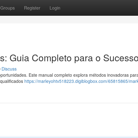
Groups
Register
Login
s: Guia Completo para o Sucess
Discuss
 oportunidades. Este manual completo explora métodos inovadoras par
 qualificados
https://marleyohtv518223.digiblogbox.com/65815865/mark