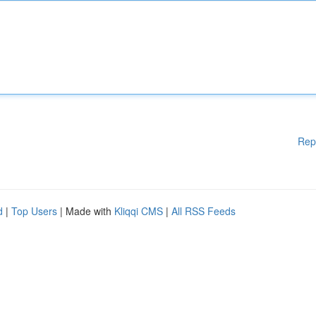
Rep
d
|
Top Users
| Made with
Kliqqi CMS
|
All RSS Feeds