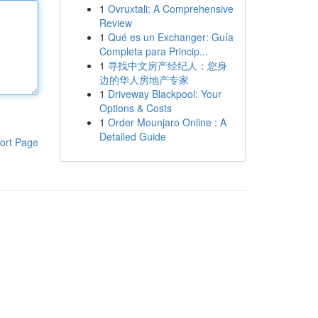
1
Ovruxtali: A Comprehensive
Review
1
Qué es un Exchanger: Guía
Completa para Princip...
1
寻找中文房产经纪人：您身
边的华人房地产专家
1
Driveway Blackpool: Your
Options & Costs
1
Order Mounjaro Online : A
Detailed Guide
ort Page