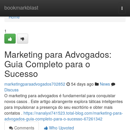
Home
bookmarkblast
Togg
navi
Home
1
Marketing para Advogados:
Guia Completo para o
Sucesso
marketingparaadvogados702852
54 days ago
News
Discuss
O marketing para advogados é fundamental para conquistar
novos casos . Este artigo abrangente explora táticas inteligentes
para impulsionar a presença do seu escritório e obter mais
contatos .
https://nanalyxi741523.total-blog.com/marketing-para-
advogados-guia-completo-para-o-sucesso-67261342
Comments
Who Upvoted