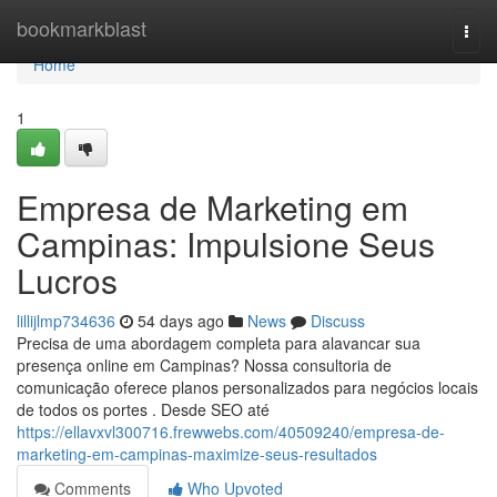
Home
bookmarkblast
Togg
navi
Home
1
Empresa de Marketing em
Campinas: Impulsione Seus
Lucros
lillijlmp734636
54 days ago
News
Discuss
Precisa de uma abordagem completa para alavancar sua
presença online em Campinas? Nossa consultoria de
comunicação oferece planos personalizados para negócios locais
de todos os portes . Desde SEO até
https://ellavxvl300716.frewwebs.com/40509240/empresa-de-
marketing-em-campinas-maximize-seus-resultados
Comments
Who Upvoted