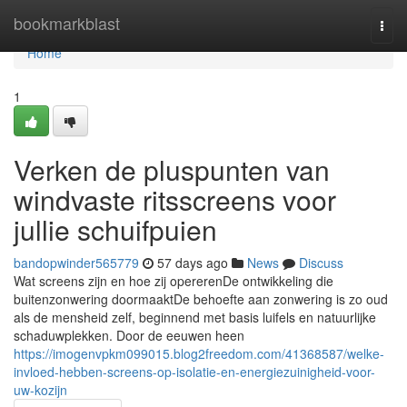
Home
bookmarkblast
Togg
navi
Home
1
Verken de pluspunten van
windvaste ritsscreens voor
jullie schuifpuien
bandopwinder565779
57 days ago
News
Discuss
Wat screens zijn en hoe zij opererenDe ontwikkeling die
buitenzonwering doormaaktDe behoefte aan zonwering is zo oud
als de mensheid zelf, beginnend met basis luifels en natuurlijke
schaduwplekken. Door de eeuwen heen
https://imogenvpkm099015.blog2freedom.com/41368587/welke-
invloed-hebben-screens-op-isolatie-en-energiezuinigheid-voor-
uw-kozijn