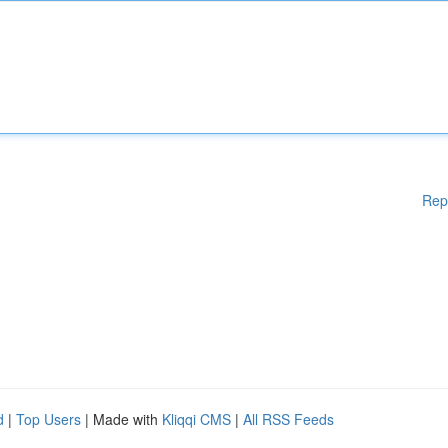
Rep
d
|
Top Users
| Made with
Kliqqi CMS
|
All RSS Feeds