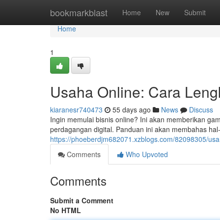
Home
bookmarkblast
Home
New
Submit
Home
1
Usaha Online: Cara Leng
kiaranesr740473
55 days ago
News
Discuss
Ingin memulai bisnis online? Ini akan memberikan g
perdagangan digital. Panduan ini akan membahas hal-h
https://phoeberdjm682071.xzblogs.com/82098305/usa
Comments
Who Upvoted
Comments
Submit a Comment
No HTML