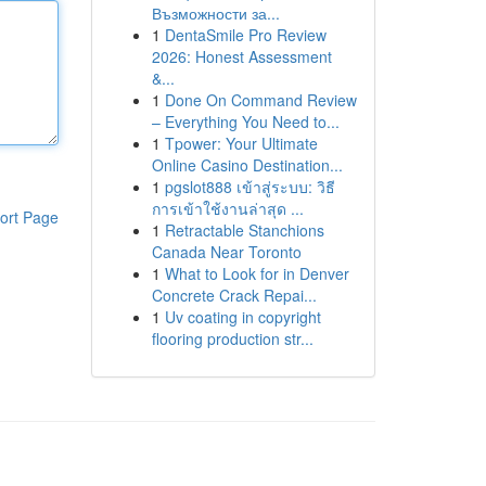
Възможности за...
1
DentaSmile Pro Review
2026: Honest Assessment
&...
1
Done On Command Review
– Everything You Need to...
1
Tpower: Your Ultimate
Online Casino Destination...
1
pgslot888 เข้าสู่ระบบ: วิธี
การเข้าใช้งานล่าสุด ...
ort Page
1
Retractable Stanchions
Canada Near Toronto
1
What to Look for in Denver
Concrete Crack Repai...
1
Uv coating in copyright
flooring production str...