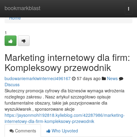
Home
bookmarkblast
Togg
navi
Home
1
Marketing internetowy dla firm:
Kompleksowy przewodnik
budowaniemarkiwinterneci496167
57 days ago
News
Discuss
Skuteczny promocja cyfrowy dla biznesów wymaga wdrożenia
rozległego zakresu . Nasz artykuł szczegółowo opisuje
fundamentalne obszary, takie jak pozycjonowanie dla
wyszukiwarek , sponsorowane akcje
https://jaysonmohl192818.kylieblog.com/42287986/marketing-
internetowy-dla-firm-kompleksowy-przewodnik
Comments
Who Upvoted