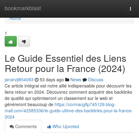
Home
bookmarkblast
Togg
navi
Home
1
Le Guide Essentiel des Liens
Retour pour la France (2024)
janarvjl854093
53 days ago
News
Discuss
Ce article intégral est notre allié indispensable pour découvrir les
liens retour en 2024. Découvrez comment acquérir des backlinks
de qualité qui optimiseront un classement sur le web et
généreront beaucoup de
https://cormacgltp745129.blog-
mall.com/42585336/le-guide-ultime-des-backlinks-pour-la-france-
2024
Comments
Who Upvoted