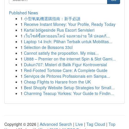
Published News
1
小型氧氣機選購指南：新手必讀
1
Receive Instant Money: Your Profile, Ready Today
1
Kartal bölgesinde Rus Escort Servisleri
1
เว็บไซต์ซื้อหวยออนไลน์ จองหวยง่าย ให้ ปลอดภั...
1
Laptop 14 Inch: Pilihan Terbaik untuk Mobilitas...
1
Sélection de Boissons 33cl
1
Cannot satisfy the proposition. My miss...
1
U888 – Premier on the internet Spin & Slot Gami...
1
Dukun707: Misteri di Balik Figur Kontroversial
1
Red-Footed Tortoise Care: A Complete Guide
1
Serviços de Pintores Profissionais em Sampa...
1
Cheap Flights to Harare from the UK
1
Best Shopify Website Setup Strategies for Small...
1
Charming Teacup Yorkies: Your Guide to Findin...
Copyright © 2026 |
Advanced Search
|
Live
|
Tag Cloud
|
Top