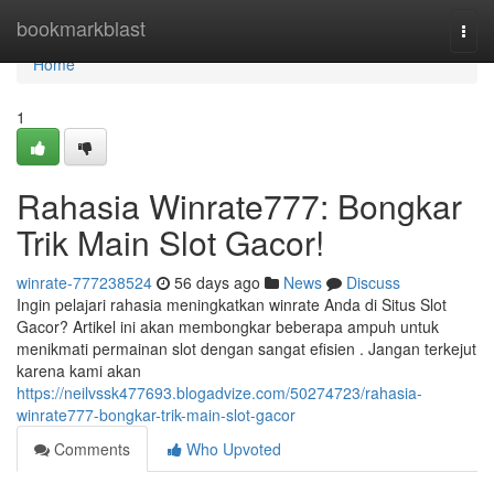
Home
bookmarkblast
Togg
navi
Home
1
Rahasia Winrate777: Bongkar
Trik Main Slot Gacor!
winrate-777238524
56 days ago
News
Discuss
Ingin pelajari rahasia meningkatkan winrate Anda di Situs Slot
Gacor? Artikel ini akan membongkar beberapa ampuh untuk
menikmati permainan slot dengan sangat efisien . Jangan terkejut
karena kami akan
https://neilvssk477693.blogadvize.com/50274723/rahasia-
winrate777-bongkar-trik-main-slot-gacor
Comments
Who Upvoted