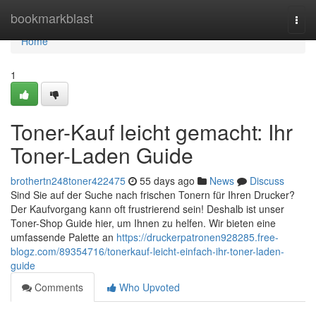
Home
bookmarkblast
Togg
navi
Home
1
Toner-Kauf leicht gemacht: Ihr
Toner-Laden Guide
brothertn248toner422475
55 days ago
News
Discuss
Sind Sie auf der Suche nach frischen Tonern für Ihren Drucker?
Der Kaufvorgang kann oft frustrierend sein! Deshalb ist unser
Toner-Shop Guide hier, um Ihnen zu helfen. Wir bieten eine
umfassende Palette an
https://druckerpatronen928285.free-
blogz.com/89354716/tonerkauf-leicht-einfach-ihr-toner-laden-
guide
Comments
Who Upvoted