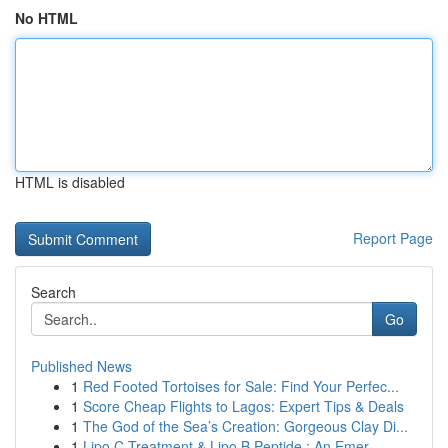
No HTML
HTML is disabled
Report Page
Search
Go
Published News
1
Red Footed Tortoises for Sale: Find Your Perfec...
1
Score Cheap Flights to Lagos: Expert Tips & Deals
1
The God of the Sea’s Creation: Gorgeous Clay Di...
1
Lipo C Treatment & Lipo B Peptide : An Emer...