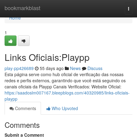
Home
bookmarkblast
Togg
navi
Home
1
Links Oficiais:Playpp
play-pp426689
55 days ago
News
Discuss
Esta página serve como hub oficial de verificação das nossas
redes e perfis externos, garantindo que você está seguindo os
canais oficiais da Playpp Canais Verificados: Website Oficial:
https://saadoslm007167.bleepblogs.com/40320985/links-oficiais-
playpp
Comments
Who Upvoted
Comments
Submit a Comment