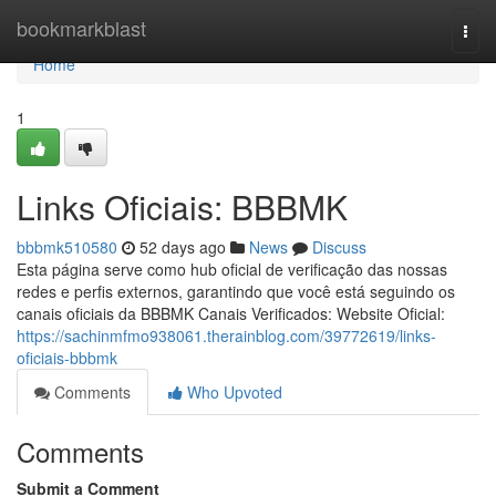
Home
bookmarkblast
Togg
navi
Home
1
Links Oficiais: BBBMK
bbbmk510580
52 days ago
News
Discuss
Esta página serve como hub oficial de verificação das nossas
redes e perfis externos, garantindo que você está seguindo os
canais oficiais da BBBMK Canais Verificados: Website Oficial:
https://sachinmfmo938061.therainblog.com/39772619/links-
oficiais-bbbmk
Comments
Who Upvoted
Comments
Submit a Comment