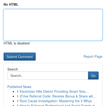
No HTML
HTML is disabled
Report Page
Search
Go
Published News
1
Electrician Hills District Providing Smart Solu...
1
{Frive Referral Code: Receive Bonus & Share wit...
1
Root Cause Investigation: Mastering the 5 Whys
1
How to Enhance Professional and Social Events w...