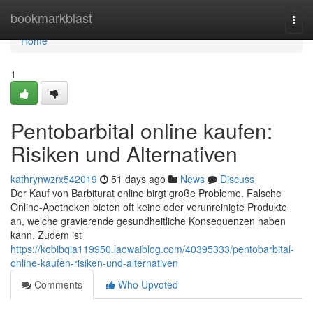
Home
bookmarkblast
Togg
navi
Home
1
Pentobarbital online kaufen:
Risiken und Alternativen
kathrynwzrx542019
51 days ago
News
Discuss
Der Kauf von Barbiturat online birgt große Probleme. Falsche
Online-Apotheken bieten oft keine oder verunreinigte Produkte
an, welche gravierende gesundheitliche Konsequenzen haben
kann. Zudem ist
https://kobibqia119950.laowaiblog.com/40395333/pentobarbital-
online-kaufen-risiken-und-alternativen
Comments
Who Upvoted