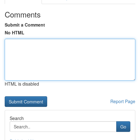
Comments
Submit a Comment
No HTML
HTML is disabled
Report Page
Search
Go