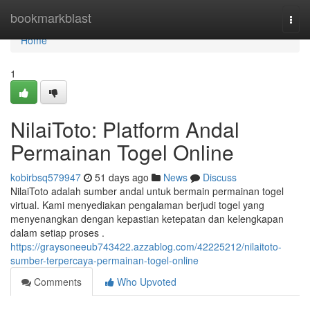
Home
bookmarkblast
Togg
navi
Home
1
NilaiToto: Platform Andal
Permainan Togel Online
kobirbsq579947
51 days ago
News
Discuss
NilaiToto adalah sumber andal untuk bermain permainan togel
virtual. Kami menyediakan pengalaman berjudi togel yang
menyenangkan dengan kepastian ketepatan dan kelengkapan
dalam setiap proses .
https://graysoneeub743422.azzablog.com/42225212/nilaitoto-
sumber-terpercaya-permainan-togel-online
Comments
Who Upvoted