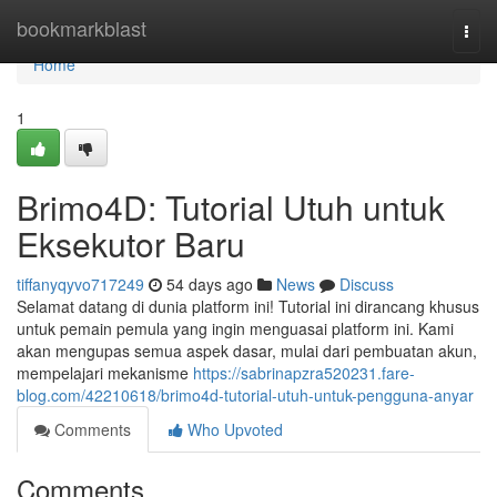
Home
bookmarkblast
Togg
navi
Home
1
Brimo4D: Tutorial Utuh untuk
Eksekutor Baru
tiffanyqyvo717249
54 days ago
News
Discuss
Selamat datang di dunia platform ini! Tutorial ini dirancang khusus
untuk pemain pemula yang ingin menguasai platform ini. Kami
akan mengupas semua aspek dasar, mulai dari pembuatan akun,
mempelajari mekanisme
https://sabrinapzra520231.fare-
blog.com/42210618/brimo4d-tutorial-utuh-untuk-pengguna-anyar
Comments
Who Upvoted
Comments