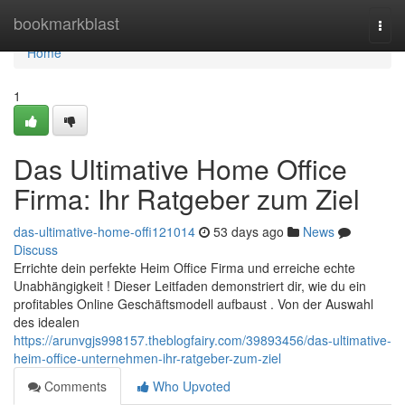
Home
bookmarkblast
Togg
navi
Home
1
Das Ultimative Home Office
Firma: Ihr Ratgeber zum Ziel
das-ultimative-home-offi121014
53 days ago
News
Discuss
Errichte dein perfekte Heim Office Firma und erreiche echte
Unabhängigkeit ! Dieser Leitfaden demonstriert dir, wie du ein
profitables Online Geschäftsmodell aufbaust . Von der Auswahl
des idealen
https://arunvgjs998157.theblogfairy.com/39893456/das-ultimative-
heim-office-unternehmen-ihr-ratgeber-zum-ziel
Comments
Who Upvoted