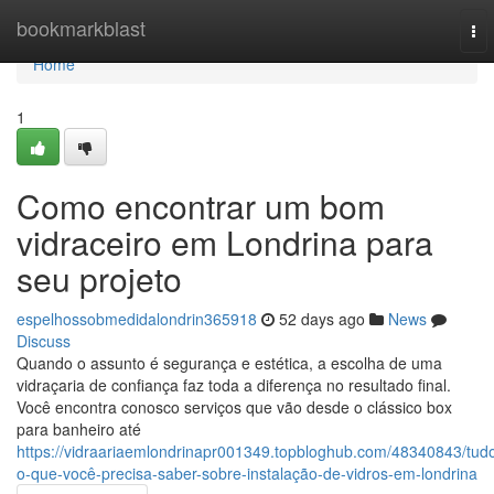
Home
bookmarkblast
To
nav
Home
1
Como encontrar um bom
vidraceiro em Londrina para
seu projeto
espelhossobmedidalondrin365918
52 days ago
News
Discuss
Quando o assunto é segurança e estética, a escolha de uma
vidraçaria de confiança faz toda a diferença no resultado final.
Você encontra conosco serviços que vão desde o clássico box
para banheiro até
https://vidraariaemlondrinapr001349.topbloghub.com/48340843/tud
o-que-você-precisa-saber-sobre-instalação-de-vidros-em-londrina