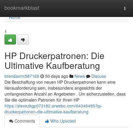
Home
bookmarkblast
Togg
navi
Home
1
HP Druckerpatronen: Die
Ultimative Kaufberatung
brendaxrrc587169
50 days ago
News
Discuss
Die Beschaffung von neuen HP Druckerpatronen kann eine
Herausforderung sein, insbesondere angesichts der
umfangreichen Anzahl an Angebieten . Um sicherzustellen, dass
Sie die optimalen Patronen für Ihren HP
https://stevezkgp073182.arwebo.com/64346495/hp-
druckerpatronen-die-ultimative-kaufberatung
Comments
Who Upvoted