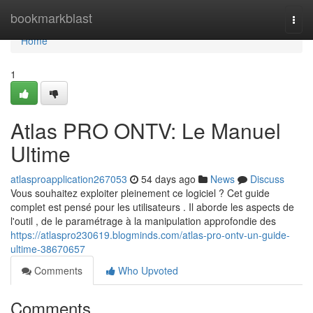
Home
bookmarkblast
Togg
navi
Home
1
Atlas PRO ONTV: Le Manuel
Ultime
atlasproapplication267053
54 days ago
News
Discuss
Vous souhaitez exploiter pleinement ce logiciel ? Cet guide
complet est pensé pour les utilisateurs . Il aborde les aspects de
l'outil , de le paramétrage à la manipulation approfondie des
https://atlaspro230619.blogminds.com/atlas-pro-ontv-un-guide-
ultime-38670657
Comments
Who Upvoted
Comments