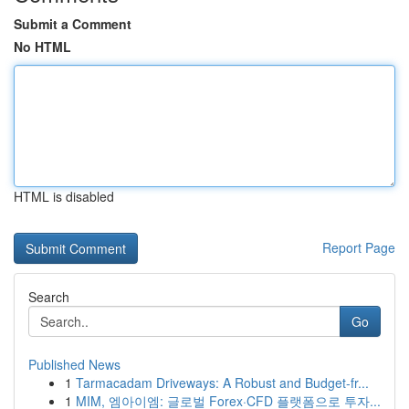
Submit a Comment
No HTML
HTML is disabled
Report Page
Search
Go
Published News
1
Tarmacadam Driveways: A Robust and Budget-fr...
1
MIM, 엠아이엠: 글로벌 Forex·CFD 플랫폼으로 투자...