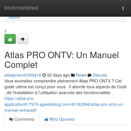
Home
bookmarkblast
Togg
navi
Home
1
Atlas PRO ONTV: Un Manuel
Complet
atlasproontv309416
52 days ago
News
Discuss
Vous souhaitez comprendre pleinement Atlas PRO ONTV ? Cet
guide ultime est conçu pour vous . Il aborde tous aspects de l'outil
, de l'installation à l'utilisation avancée des fonctionnalités .
https://atlas-pro-
application917979.ageeksblog.com/40182896/atlas-pro-ontv-un-
manuel-exhaustif
Comments
Who Upvoted