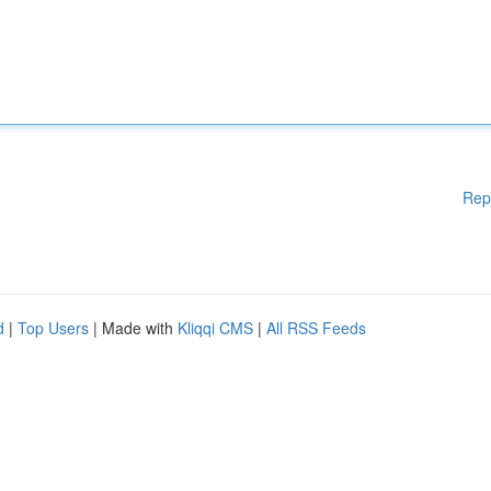
Rep
d
|
Top Users
| Made with
Kliqqi CMS
|
All RSS Feeds