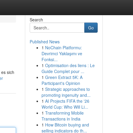
Search
Go
Published News
1
NoChain Platformu:
Devrimci Yaklaşımı ve
Fonksi...
1
Optimisation des liens : Le
Guide Complet pour ...
 es sich
1
Green Extract 5K: A
er
Participant's Opinion
1
Strategic approaches to
promoting ingenuity and...
1
AI Projects FIFA the '26
World Cup: Who Will Li...
1
Transforming Mobile
Transactions in India
1
How Bitcoin buying and
selling indicators do th...