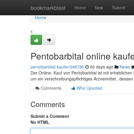
Home
bookmarkblast
Home
New
Submit
Home
1
Pentobarbital online kauf
pentobarbital-kaufen348786
50 days ago
News
Der Online- Kauf von Pentobarbital ist mit erhebliche
um ein verschreibungspflichtiges Arzneimittel , dess
Comments
Who Upvoted
Comments
Submit a Comment
No HTML