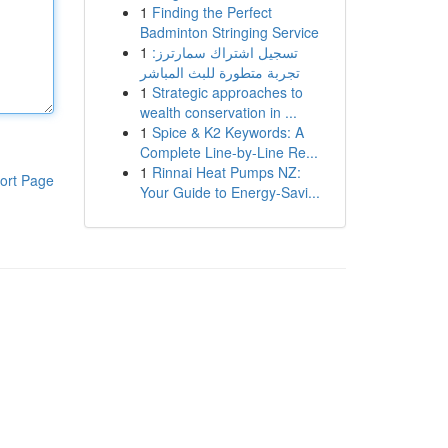
1
Finding the Perfect
Badminton Stringing Service
1
تسجيل اشتراك سمارترز:
تجربة متطورة للبث المباشر
1
Strategic approaches to
wealth conservation in ...
1
Spice & K2 Keywords: A
Complete Line-by-Line Re...
1
Rinnai Heat Pumps NZ:
ort Page
Your Guide to Energy-Savi...