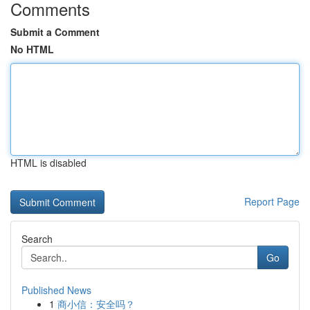
Comments
Submit a Comment
No HTML
HTML is disabled
Report Page
Search
Go
Published News
1
商小信：安全吗？