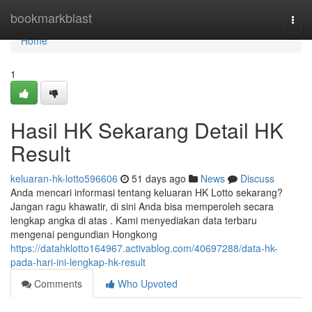
Home
bookmarkblast
Togg
navi
Home
1
Hasil HK Sekarang Detail HK
Result
keluaran-hk-lotto596606
51 days ago
News
Discuss
Anda mencari informasi tentang keluaran HK Lotto sekarang?
Jangan ragu khawatir, di sini Anda bisa memperoleh secara
lengkap angka di atas . Kami menyediakan data terbaru
mengenai pengundian Hongkong
https://datahklotto164967.activablog.com/40697288/data-hk-
pada-hari-ini-lengkap-hk-result
Comments
Who Upvoted