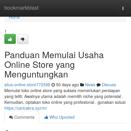
Home
bookmarkblast
Togg
navi
Home
1
Panduan Memulai Usaha
Online Store yang
Menguntungkan
situs-online-store772598
50 days ago
News
Discuss
Memulai toko online store yang sukses memerlukan persiapan
yang teliti. Awalnya utama adalah memilih niche yang potensial .
Kemudian, ciptakan toko online yang profesional , gunakan solusi
https://caricakra.xyz/m/
Comments
Who Upvoted