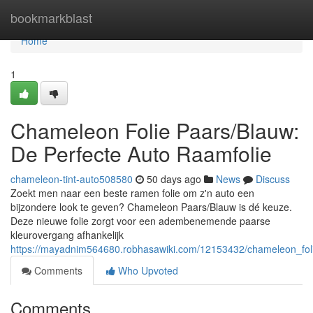
Home
bookmarkblast
Home
1
Chameleon Folie Paars/Blauw:
De Perfecte Auto Raamfolie
chameleon-tint-auto508580
50 days ago
News
Discuss
Zoekt men naar een beste ramen folie om z'n auto een
bijzondere look te geven? Chameleon Paars/Blauw is dé keuze.
Deze nieuwe folie zorgt voor een adembenemende paarse
kleurovergang afhankelijk
https://mayadnim564680.robhasawiki.com/12153432/chameleon_fol
Comments
Who Upvoted
Comments