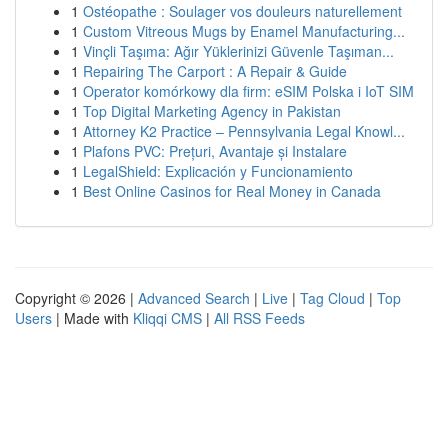
1
Ostéopathe : Soulager vos douleurs naturellement
1
Custom Vitreous Mugs by Enamel Manufacturing...
1
Vinçli Taşıma: Ağır Yüklerinizi Güvenle Taşıman...
1
Repairing The Carport : A Repair & Guide
1
Operator komórkowy dla firm: eSIM Polska i IoT SIM
1
Top Digital Marketing Agency in Pakistan
1
Attorney K2 Practice – Pennsylvania Legal Knowl...
1
Plafons PVC: Prețuri, Avantaje și Instalare
1
LegalShield: Explicación y Funcionamiento
1
Best Online Casinos for Real Money in Canada
Copyright © 2026 |
Advanced Search
|
Live
|
Tag Cloud
|
Top
Users
| Made with
Kliqqi CMS
|
All RSS Feeds