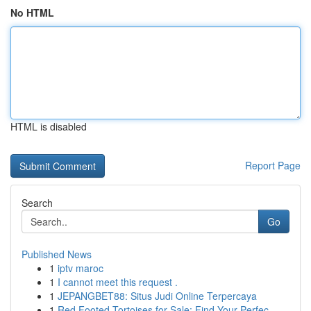
No HTML
HTML is disabled
Report Page
Search
Go
Published News
1
iptv maroc
1
I cannot meet this request .
1
JEPANGBET88: Situs Judi Online Terpercaya
1
Red Footed Tortoises for Sale: Find Your Perfec...