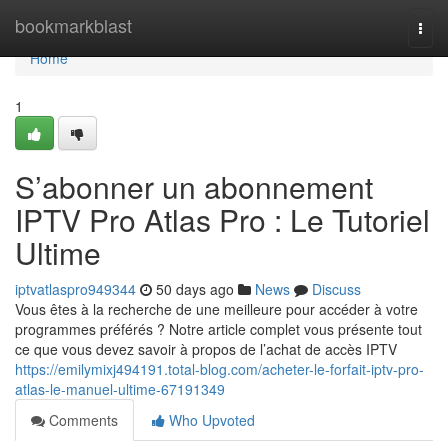
Home
bookmarkblast
Togg
navi
Home
1
S’abonner un abonnement
IPTV Pro Atlas Pro : Le Tutoriel
Ultime
iptvatlaspro949344
50 days ago
News
Discuss
Vous êtes à la recherche de une meilleure pour accéder à votre
programmes préférés ? Notre article complet vous présente tout
ce que vous devez savoir à propos de l’achat de accès IPTV
https://emilymixj494191.total-blog.com/acheter-le-forfait-iptv-pro-
atlas-le-manuel-ultime-67191349
Comments
Who Upvoted