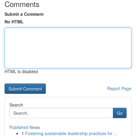
Comments
Submit a Comment
No HTML
HTML is disabled
Report Page
Search
Go
Published News
1
Fostering sustainable leadership practices for ...