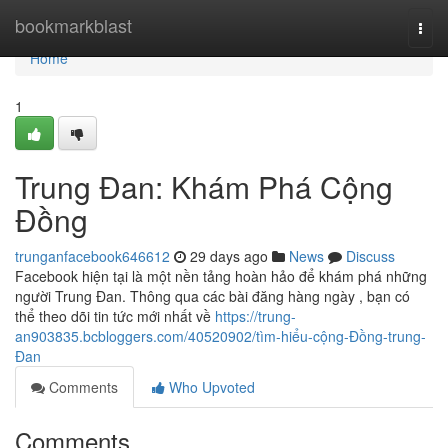
Home
bookmarkblast
Togg
navi
Home
1
Trung Đan: Khám Phá Cộng
Đồng
trunganfacebook646612
29 days ago
News
Discuss
Facebook hiện tại là một nền tảng hoàn hảo để khám phá những
người Trung Đan. Thông qua các bài đăng hàng ngày , bạn có
thể theo dõi tin tức mới nhất về
https://trung-
an903835.bcbloggers.com/40520902/tìm-hiểu-cộng-Đồng-trung-
Đan
Comments
Who Upvoted
Comments